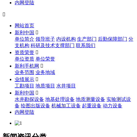
内网登陆

网站首页
新利中国

单位简介
领导班子
内设机构
生产部门
后勤保障部门
分
支机构
科研及技术支撑部门
联系我们
资质荣誉

单位资质
单位荣誉
新利手机网

业务范围
业务地域
业绩展示

工勘项目
地质项目
水井项目
新利中国

水井勘探设备
地基处理设备
地质测量设备
实验测试设
备
绘图出版设备
机械加工设备
起重设备
动力设备
内网登陆
新闻资讯分类