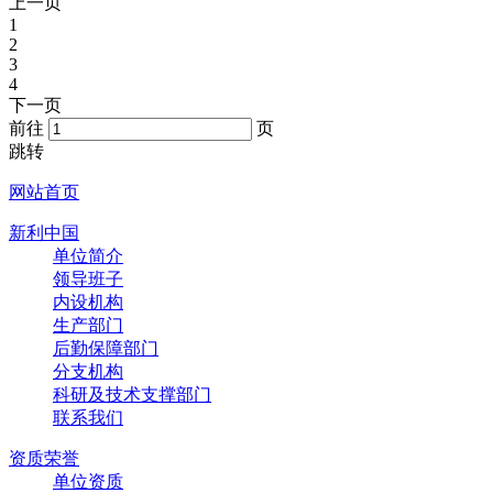
上一页
1
2
3
4
下一页
前往
页
跳转
网站首页
新利中国
单位简介
领导班子
内设机构
生产部门
后勤保障部门
分支机构
科研及技术支撑部门
联系我们
资质荣誉
单位资质