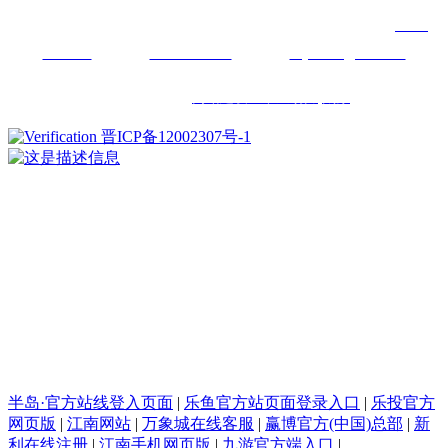
地址：山西省太原市和平南路160号 邮编：030024 电话：
0351-
6937424
传真：
0351-6937273
邮箱：
dkyoffice@163.com
新利手机网
网站建设：中企动力
太原
晋ICP备12002307号-1
半岛·官方站线登入页面
|
乐鱼官方站页面登录入口
|
乐投官方
网页版
|
江南网站
|
万象城在线客服
|
赢博官方(中国)总部
|
新
利在线注册
|
江南手机网页版
|
九游官方端入口
|