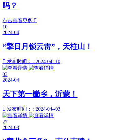
吗？
点击查看更多

10
2024-04
“擎日月锁云雷”，天柱山！

发布时间： : 2024-04--10
03
2024-04
天下第一崮乡，沂蒙！

发布时间： : 2024-04--03
27
2024-03