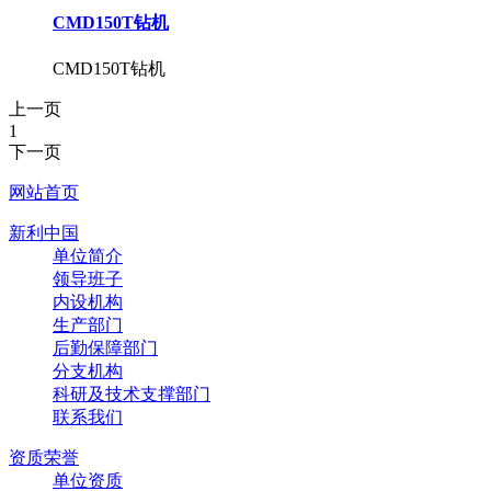
CMD150T钻机
CMD150T钻机
上一页
1
下一页
网站首页
新利中国
单位简介
领导班子
内设机构
生产部门
后勤保障部门
分支机构
科研及技术支撑部门
联系我们
资质荣誉
单位资质