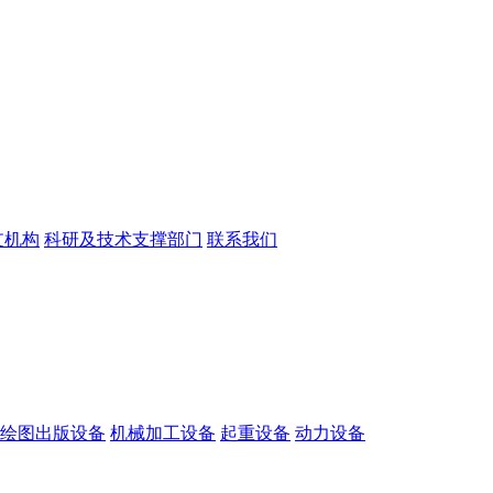
支机构
科研及技术支撑部门
联系我们
绘图出版设备
机械加工设备
起重设备
动力设备