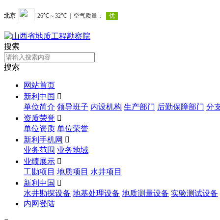
搜索
搜索
网站首页
新利中国

单位简介
领导班子
内设机构
生产部门
后勤保障部门
分
资质荣誉

单位资质
单位荣誉
新利手机网

业务范围
业务地域
业绩展示

工勘项目
地质项目
水井项目
新利中国

水井勘探设备
地基处理设备
地质测量设备
实验测试设备
内网登陆