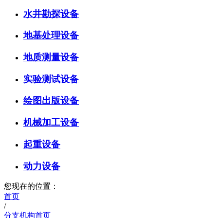
水井勘探设备
地基处理设备
地质测量设备
实验测试设备
绘图出版设备
机械加工设备
起重设备
动力设备
您现在的位置：
首页
/
分支机构首页