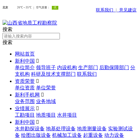
联系我们
|
意见建议
搜索
搜索
网站首页
新利中国

单位简介
领导班子
内设机构
生产部门
后勤保障部门
分
支机构
科研及技术支撑部门
联系我们
资质荣誉

单位资质
单位荣誉
新利手机网

业务范围
业务地域
业绩展示

工勘项目
地质项目
水井项目
新利中国

水井勘探设备
地基处理设备
地质测量设备
实验测试设
备
绘图出版设备
机械加工设备
起重设备
动力设备