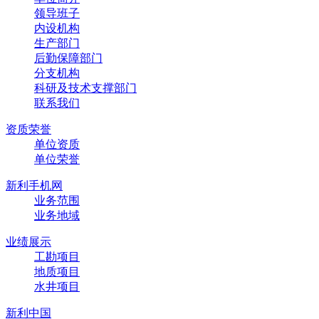
领导班子
内设机构
生产部门
后勤保障部门
分支机构
科研及技术支撑部门
联系我们
资质荣誉
单位资质
单位荣誉
新利手机网
业务范围
业务地域
业绩展示
工勘项目
地质项目
水井项目
新利中国