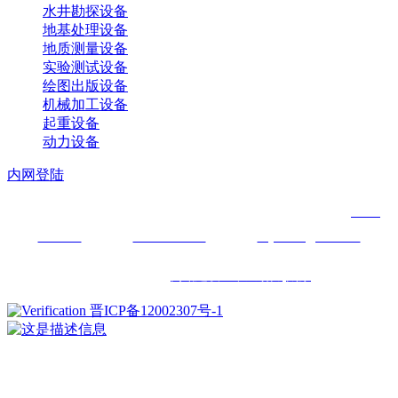
水井勘探设备
地基处理设备
地质测量设备
实验测试设备
绘图出版设备
机械加工设备
起重设备
动力设备
内网登陆
地址：山西省太原市和平南路160号 邮编：030024 电话：
0351-
6937424
传真：
0351-6937273
邮箱：
dkyoffice@163.com
新利手机网
网站建设：中企动力
太原
晋ICP备12002307号-1