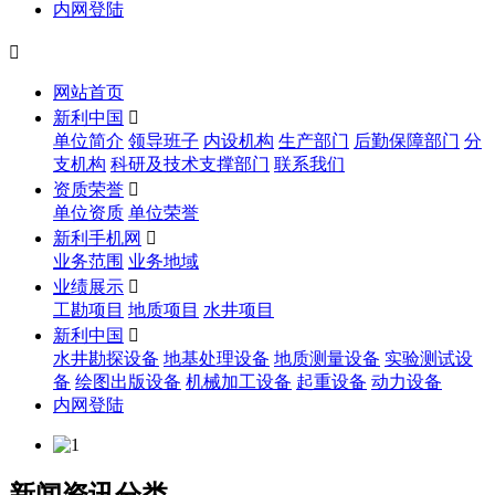
内网登陆

网站首页
新利中国

单位简介
领导班子
内设机构
生产部门
后勤保障部门
分
支机构
科研及技术支撑部门
联系我们
资质荣誉

单位资质
单位荣誉
新利手机网

业务范围
业务地域
业绩展示

工勘项目
地质项目
水井项目
新利中国

水井勘探设备
地基处理设备
地质测量设备
实验测试设
备
绘图出版设备
机械加工设备
起重设备
动力设备
内网登陆
新闻资讯分类