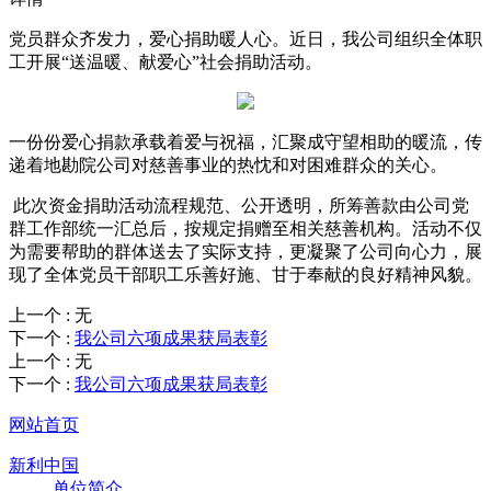
党员群众齐发力，爱心捐助暖人心。近日，我公司组织全体职
工开展“送温暖、献爱心”社会捐助活动。
一份份爱心捐款承载着爱与祝福，汇聚成守望相助的暖流，传
递着地勘院公司对慈善事业的热忱和对困难群众的关心。
此次资金捐助活动流程规范、公开透明，所筹善款由公司党
群工作部统一汇总后，按规定捐赠至相关慈善机构。活动不仅
为需要帮助的群体送去了实际支持，更凝聚了公司向心力，展
现了全体党员干部职工乐善好施、甘于奉献的良好精神风貌。
上一个
:
无
下一个
:
我公司六项成果获局表彰
上一个
:
无
下一个
:
我公司六项成果获局表彰
网站首页
新利中国
单位简介